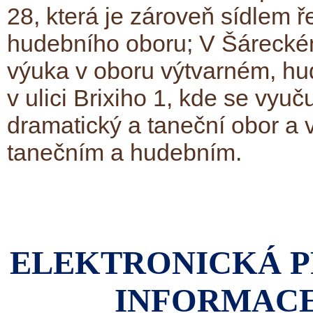
28, která je zároveň sídlem ř
hudebního oboru; V Šáreckém
výuka v oboru výtvarném, hu
v ulici Brixiho 1, kde se vyuč
dramatický a taneční obor a 
tanečním a hudebním.
ELEKTRONICKÁ P
INFORMACE