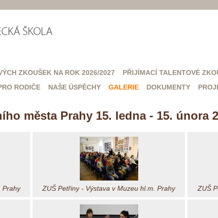
VÝCH ZKOUŠEK NA ROK 2026/2027
PŘIJÍMACÍ TALENTOVÉ ZKO
PRO RODIČE
NAŠE ÚSPĚCHY
GALERIE
DOKUMENTY
PROJ
ího města Prahy 15. ledna - 15. února 
. Prahy
ZUŠ Petřiny - Výstava v Muzeu hl.m. Prahy
ZUŠ Pe