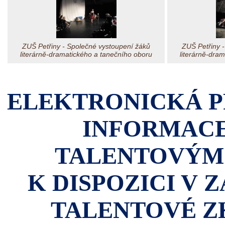
ZUŠ Petřiny - Společné vystoupení žáků
ZUŠ Petřiny 
literárně-dramatického a tanečního oboru
literárně-dra
ELEKTRONICKÁ P
INFORMACE
TALENTOVÝM
K DISPOZICI V 
TALENTOVÉ ZK