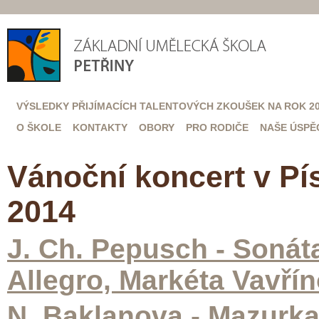
VÝSLEDKY PŘIJÍMACÍCH TALENTOVÝCH ZKOUŠEK NA ROK 20
O ŠKOLE
KONTAKTY
OBORY
PRO RODIČE
NAŠE ÚSPĚ
Vánoční koncert v Pí
2014
J. Ch. Pepusch - Sonáta 
Allegro, Markéta Vavříno
N. Baklanova - Mazurka,