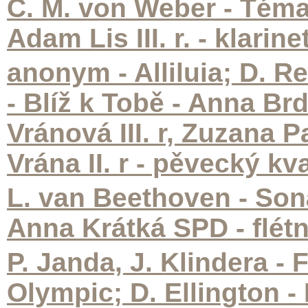
C. M. von Weber - Téma 
Adam Lis III. r. - klari
anonym - Alliluia; D. R
- Blíž k Tobě - Anna Br
Vránová III. r, Zuzana 
Vrána II. r - pěvecký kva
L. van Beethoven - Soná
Anna Krátká SPD - flétna
P. Janda, J. Klindera -
Olympic; D. Ellington 