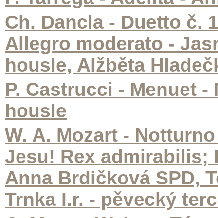
Ch. Dancla - Duetto č. 
Allegro moderato - Jas
housle, Alžběta Hladeč
P. Castrucci - Menuet - 
housle
W. A. Mozart - Notturno I
Jesu! Rex admirabilis; 
Anna Brdičková SPD, Te
Trnka I.r. - pěvecký terc