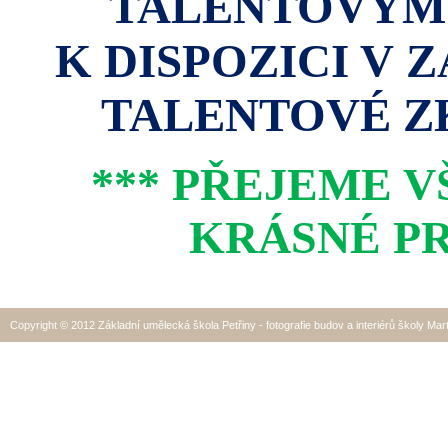
TALENTOVÝM
K DISPOZICI V 
TALENTOVÉ ZK
*** PŘEJEME 
KRÁSNÉ PR
Copyright © 2012 Základní umělecká škola Petřiny - fotografie budov a interiérů školy Mar