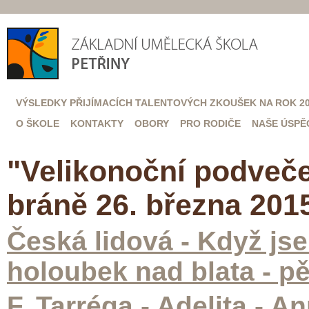
VÝSLEDKY PŘIJÍMACÍCH TALENTOVÝCH ZKOUŠEK NA ROK 20
O ŠKOLE
KONTAKTY
OBORY
PRO RODIČE
NAŠE ÚSPĚ
"Velikonoční podveče
bráně 26. března 201
Česká lidová - Když jse
holoubek nad blata - p
F. Tarréga - Adelita - An