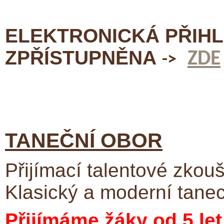
ELEKTRONICKÁ PŘIHL
ZPŘÍSTUPNĚNA
ZDE
->
TANEČNÍ OBOR
Přijímací talentové zkou
Klasický a moderní tane
Přijímáme žáky od 5 let