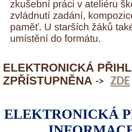
zkušební práci v ateliéru š
zvládnutí zadání, kompozice
paměť. U starších žáků také
umístění do formátu.
ELEKTRONICKÁ PŘIHL
ZPŘÍSTUPNĚNA
ZDE
->
ELEKTRONICKÁ P
INFORMACE