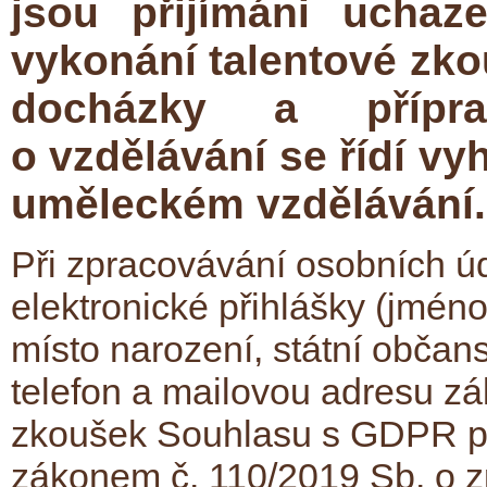
jsou přijímáni uchaz
vykonání talentové zko
docházky a přípra
o vzdělávání se řídí v
uměleckém vzdělávání
Při zpracovávání osobních úd
elektronické přihlášky (jméno
místo narození, státní občanst
telefon a mailovou adresu z
zkoušek Souhlasu s GDPR po
zákonem č. 110/2019 Sb. o z