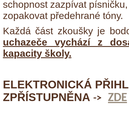
schopnost zazpívat písničku,
zopakovat předehrané tóny.
Každá část zkoušky je bod
uchazeče vychází z do
kapacity školy.
ELEKTRONICKÁ PŘIHL
ZPŘÍSTUPNĚNA
ZDE
->