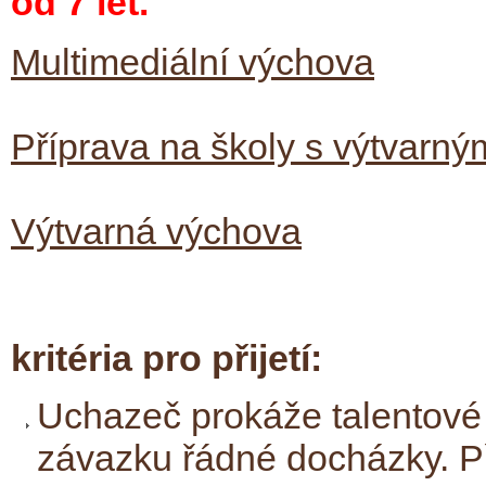
od 7 let.
Multimediální výchova
Příprava na školy s výtvarn
Výtvarná výchova
kritéria pro přijetí:
Uchazeč prokáže talentové
závazku řádné docházky. P