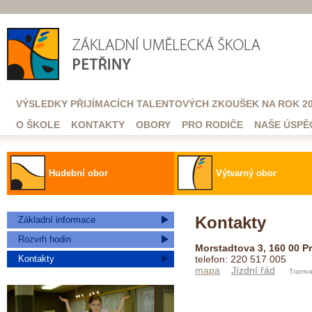
VÝSLEDKY PŘIJÍMACÍCH TALENTOVÝCH ZKOUŠEK NA ROK 20
O ŠKOLE
KONTAKTY
OBORY
PRO RODIČE
NAŠE ÚSPĚ
Hudební obor
Výtvarný obor
Kontakty
Základní informace
Rozvrh hodin
Morstadtova 3, 160 00 P
Kontakty
telefon: 220 517 005
mapa
Jízdní řád
Tramva