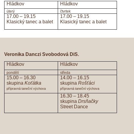
Hládkov
Hládkov
úterý
čtvrtek
17.00 – 19.15
17.00 – 19.15
Klasický tanec a balet
Klasický tanec a balet
Veronika Danczi Svobodová DiS.
Hládkov
Hládkov
pondělí
středa
15.00 – 16.30
14.00 – 16.15
skupina
Koťátka
skupina
Rošťáci
přípravná taneční výchova
přípravná taneční výchova
16.30 – 18.45
skupina
Drsňačky
Street Dance