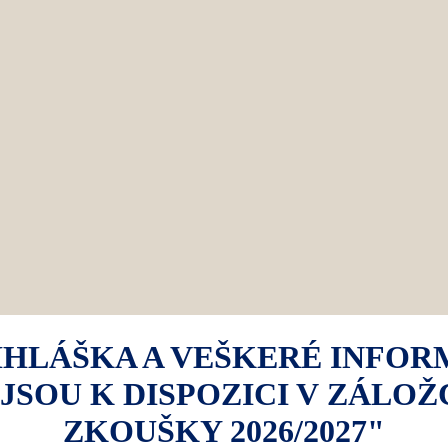
HLÁŠKA A VEŠKERÉ INFOR
OU K DISPOZICI V ZÁLOŽ
ZKOUŠKY 2026/2027"